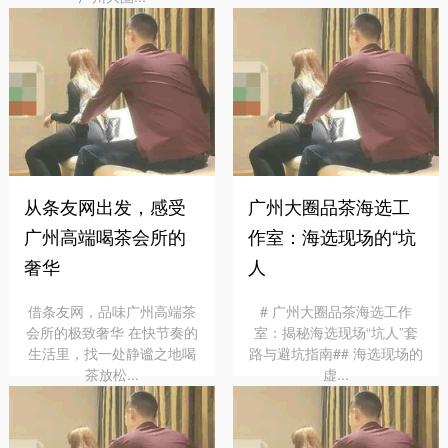
从条友网出发，感受
广州大圈品茶海选工
广州高端喝茶会所的
作室：海选现场的“坑
奢华
人
借条友网，品味广州高端茶
# 广州大圈品茶海选工作
会所的极致奢华 在快节奏的
室：揭秘海选现场“坑人”套
生活里，找一处静谧之地喝
路与避坑指南## 海选现场的
茶放松...
虚...